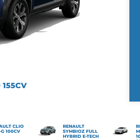
 155CV
AULT CLIO
RENAULT
R
-G 100CV
SYMBIOZ FULL
M
HYBRID E-TECH
1