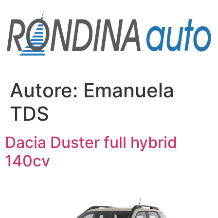
Vai
al
contenuto
Autore:
Emanuela
TDS
Dacia Duster full hybrid
140cv