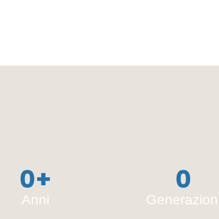
0
+
0
Anni
Generazion