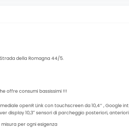
o, Strada della Romagna 44/5.
e offre consumi bassissimi !!!
timediale openR Link con touchscreen da 10,4’’ , Google i
er display 10,3″ sensori di parcheggio posteriori, anteriori 
 misura per ogni esigenza