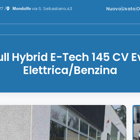
Nuovo
Usato
O
27
/
via S. Sebastiano,43
Mondolfo
l Hybrid E-Tech 145 CV E
Elettrica/Benzina