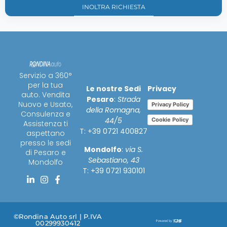
Servizio a 360°
per la tua
Privacy
Le nostre Sedi
auto. Vendita
Pesaro
:
Strada
Nuovo e Usato,
Privacy Policy
della Romagna,
Consulenza e
44/5
Cookie Policy
Assistenza ti
T: +39 0721 400827
aspettano
presso le sedi
Mondolfo
:
via S.
di Pesaro e
Sebastiano, 43
Mondolfo
T: +39 0721 930101
©Rondina Auto srl | P.IVA
00299930412