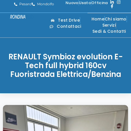
Nuovo
Usato
Officina
Pesaro
Mondolfo
Home
Chi siamo
Test Drive
Servizi
Contattaci
Sedi & Contatti
RENAULT Symbioz evolution E-
Tech full hybrid 160cv
Fuoristrada Elettrica/Benzina