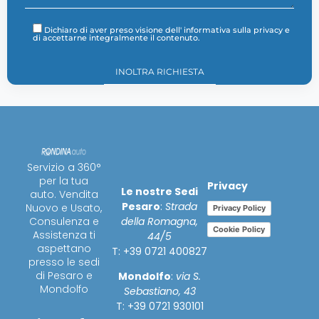
Dichiaro di aver preso visione dell'
informativa sulla privacy
e
di accettarne integralmente il contenuto.
Servizio a 360°
per la tua
Privacy
Le nostre Sedi
auto. Vendita
Pesaro
:
Strada
Nuovo e Usato,
Privacy Policy
della Romagna,
Consulenza e
Cookie Policy
Assistenza ti
44/5
aspettano
T: +39 0721 400827
presso le sedi
di Pesaro e
Mondolfo
:
via S.
Mondolfo
Sebastiano, 43
T: +39 0721 930101